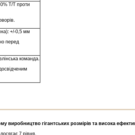
70% T/T проти
оворів.
а): +/-0,5 мм
но перед
влінська команда.
 досвідченим
тому виробництво гігантських розмірів та висока ефект
досягає 7 рівня.