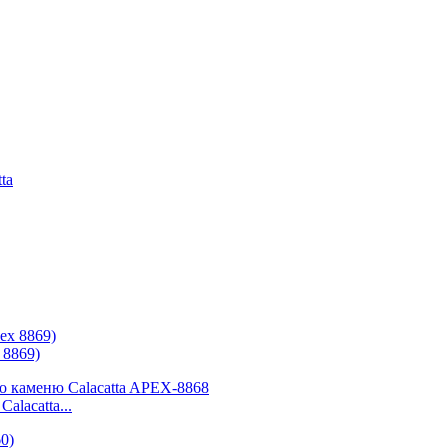
 8869)
lacatta...