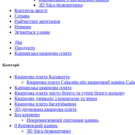
3D Siica безкоштовно
Контроль якості
Справа
Найчастіші запитання
Новини
Зв'яжіться з нами
Дім
Продукти
Каррарська кварцова плита
Категорії
Кварцова плита Калакатта
Кварцова плита Calacatta або кварцовий камінь Calac
Каррарська кварцова плита
Кварцова плита чисто білого та супер білого кольору
Кварцове дзеркало з кришталю та зерна
Кварцова плита багатобарвна
3D-друкована кварцова плита
Без кремнію
Некремнеземний пінтоване камінь
0 Кремнієвий камінь
3D Siica безкоштовно