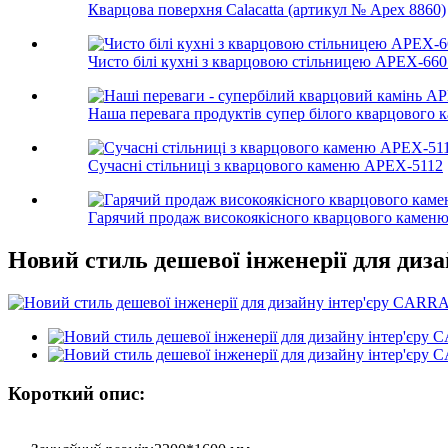
Кварцова поверхня Calacatta (артикул № Apex 8860)
Чисто білі кухні з кварцовою стільницею APEX-6601
Наша перевага продуктів супер білого кварцового 
Сучасні стільниці з кварцового каменю APEX-5112
Гарячий продаж високоякісного кварцового камен
Новий стиль дешевої інженерії для диз
Короткий опис: