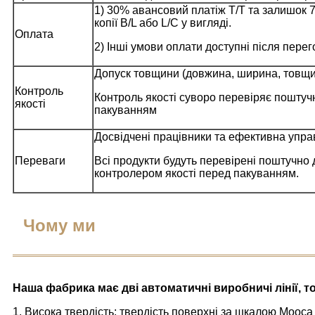
1) 30% авансовий платіж T/T та залишок 
копії B/L або L/C у вигляді.
Оплата
2) Інші умови оплати доступні після перег
Допуск товщини (довжина, ширина, товщин
Контроль
Контроль якості суворо перевіряє поштуч
якості
пакуванням
Досвідчені працівники та ефективна упра
Переваги
Всі продукти будуть перевірені поштучно
контролером якості перед пакуванням.
Чому ми
Наша фабрика має дві автоматичні виробничі лінії, 
1. Висока твердість: твердість поверхні за шкалою Мооса 