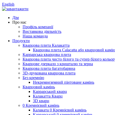
English
Дім
Про нас
Профіль компанії
Виставкова діяльність
Наша команда
Продукти
Кварцова плита Калакатта
Кварцова плита Calacatta або кварцовий камінь
Каррарська кварцова плита
Кварцова плита чисто білого та супер білого кольор
Кварцове дзеркало з кришталю та зерна
Кварцова плита багатобарвна
3D-друкована кварцова плита
Без кремнію
Некремнеземний пінтоване камінь
Кварцовий камінь
Каррарський кварц
Калакатта Кварц
3D кварц
0 Кремнієвий камінь
Калаката 0 Кремнієвий камінь
Каррарський 0 кремнієвий камінь