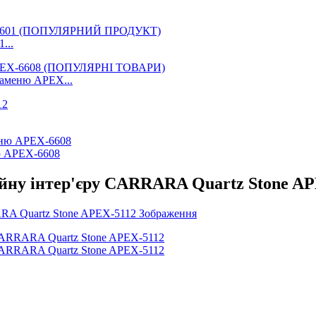
...
каменю APEX...
ю APEX-6608
айну інтер'єру CARRARA Quartz Stone A