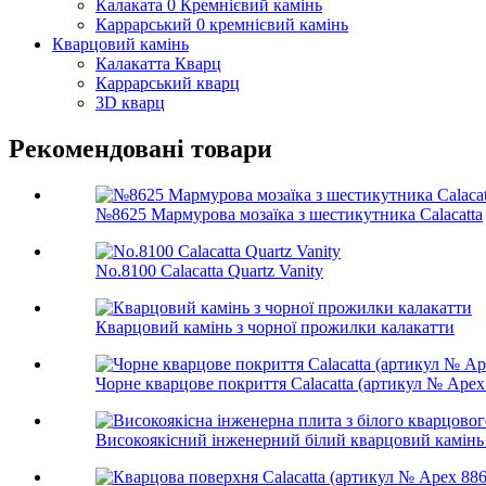
Калаката 0 Кремнієвий камінь
Каррарський 0 кремнієвий камінь
Кварцовий камінь
Калакатта Кварц
Каррарський кварц
3D кварц
Рекомендовані товари
№8625 Мармурова мозаїка з шестикутника Calacatta
No.8100 Calacatta Quartz Vanity
Кварцовий камінь з чорної прожилки калакатти
Чорне кварцове покриття Calacatta (артикул № Apex
Високоякісний інженерний білий кварцовий камінь Ca