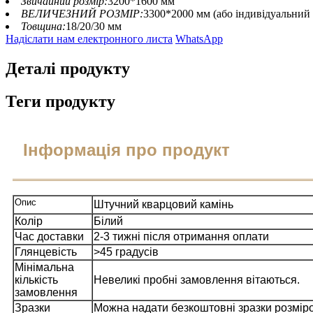
Звичайний розмір:
3200*1600 мм
ВЕЛИЧЕЗНИЙ РОЗМІР:
3300*2000 мм (або індивідуальний 
Товщина:
18/20/30 мм
Надіслати нам електронного листа
WhatsApp
Деталі продукту
Теги продукту
Інформація про продукт
Опис
Штучний кварцовий камінь
Колір
Білий
Час доставки
2-3 тижні після отримання оплати
Глянцевість
>45 градусів
Мінімальна
кількість
Невеликі пробні замовлення вітаються.
замовлення
Зразки
Можна надати безкоштовні зразки розмір