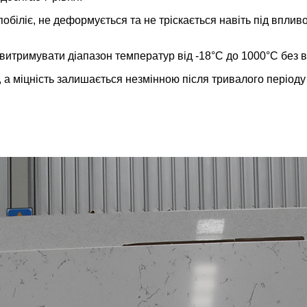
е побіліє, не деформується та не тріскається навіть під впл
итримувати діапазон температур від -18°C до 1000°C без вп
тає, а міцність залишається незмінною після тривалого періоду